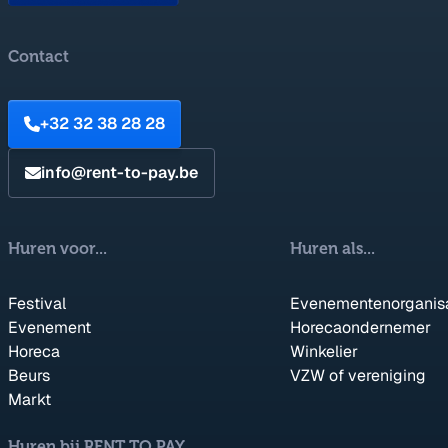
Contact
+32 32 38 28 28
info@rent-to-pay.be
Huren voor...
Huren als...
Festival
Evenementenorganis
Evenement
Horecaondernemer
Horeca
Winkelier
Beurs
VZW of vereniging
Markt
Huren bij RENT TO PAY