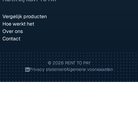
Vergelijk producten
Hoe werkt het
Over ons
Contact
© 2026 RENT TO PAY
Privacy statement
Algemene voorwaarden
Bezoek onze LinkedIn pagina