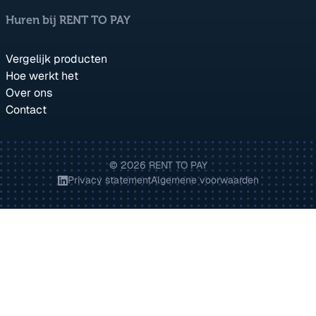
Huren bij RENT TO PAY
Vergelijk producten
Hoe werkt het
Over ons
Contact
© 2026 RENT TO PAY
Privacy statement
Algemene voorwaarden
Bezoek onze LinkedIn pagina